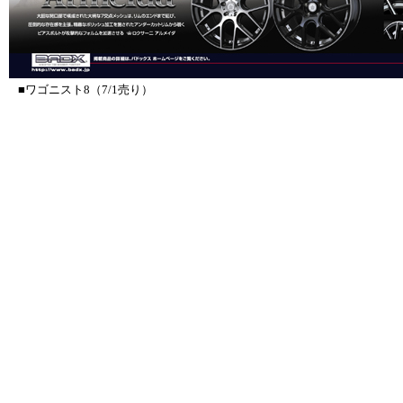
■ワゴニスト8（7/1売り）