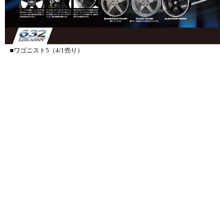
■ワゴニスト5（4/1売り）