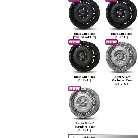
Blast Gunblack
Blast Gunblack
[17×6.5J 6-139.7]
[16×7.0J]
Blast Gunblack
Bright Silver/
[15×5.0J]
Machined Face
[16×7.0J]
Bright Silver/
Machined Face
[15×5.0J]