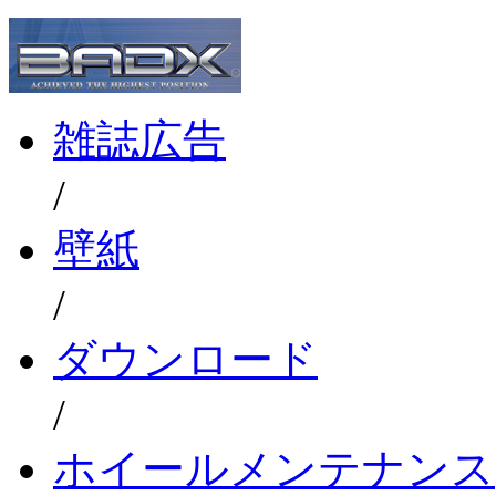
雑誌広告
/
壁紙
/
ダウンロード
/
ホイールメンテナンス